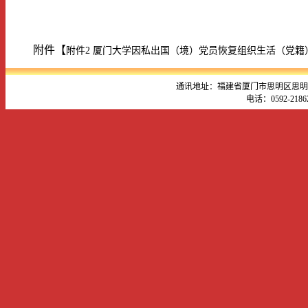
附件【
附件2 厦门大学因私出国（境）党员恢复组织生活（党籍）审批
通讯地址：福建省厦门市思明区思明南路
电话：0592-218621